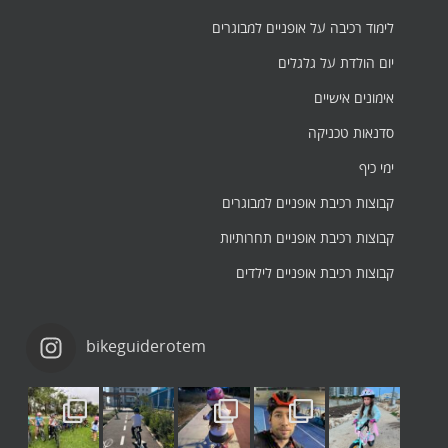
לימוד רכיבה על אופניים למבוגרים
יום הולדת על גלגלים
אימונים אישיים
סדנאות טכניקה
ימי כיף
קבוצות רכיבת אופניים למבוגרים
קבוצות רכיבת אופניים תחרותיות
קבוצות רכיבת אופניים לילדים
bikeguiderotem
שלי
It’s good to be 
￼
Instagram post 18058198681524865